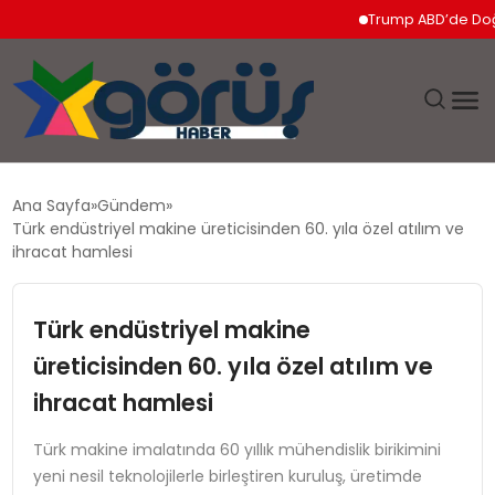
Trump ABD’de Doğumla Va
EĞITIM
Ana Sayfa
Gündem
Türk endüstriyel makine üreticisinden 60. yıla özel atılım ve
EKONOMI
ihracat hamlesi
GÜNDEM
Türk endüstriyel makine
üreticisinden 60. yıla özel atılım ve
MAGAZIN
ihracat hamlesi
SAĞLIK
Türk makine imalatında 60 yıllık mühendislik birikimini
yeni nesil teknolojilerle birleştiren kuruluş, üretimde
SPOR