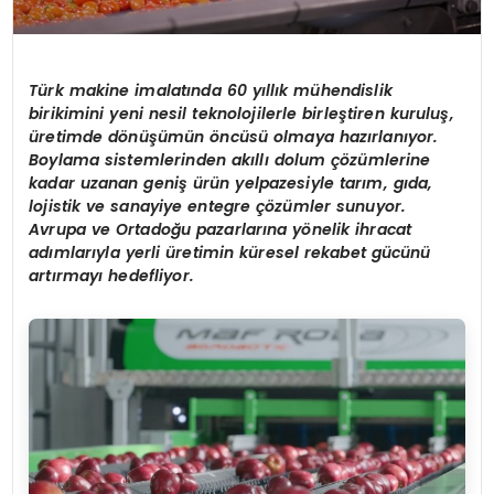
Türk makine imalatında 60 yıllık mühendislik
birikimini yeni nesil teknolojilerle birleştiren kuruluş,
üretimde d
ö
nüşümün
ö
ncüsü olmaya hazı
rlan
ıyor.
Boylama sistemlerinden akıllı dolum çözümlerine
kadar uzanan geniş ürün yelpazesiyle tarım, gıda,
lojistik ve sanayiye entegre çözümler sunuyor.
Avrupa ve Ortadoğu pazarlarına y
ö
nelik ihracat
adımlarıyla yerli üretimin küresel rekabet gücünü
artırmayı hedefliyor.