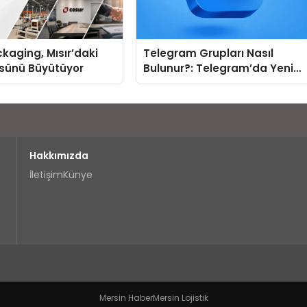
kaging, Mısır’daki
Telegram Grupları Nasıl
ssünü Büyütüyor
Bulunur?: Telegram’da Yeni
İnsanlarla Tanışmanın
Topluluk Yolu
Hakkımızda
İletişim
Künye
Mersin Haber
Mersin Lojistik