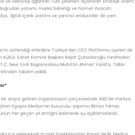
 ve teknoloji ağlarının Türk şirketleri açısından stratejik önem
doğrudan yatırım, marka bilinirliği ve hizmet ihracatı
dya, dijital içerik üretimi ve yaratıcı endüstriler de yeni
ın üstlendiği etkinlikte Türkiye’den CEO Platformu üyeleri de
 Kültür Sanat Komite Başkanı Nejat Çuhadaroğlu tarafından
 T.C. New York Başkonsolosu Muhittin Ahmet Yazal’a, TABA-
fından takdim edildi.
yor”
nı bir araya getiren organizasyon çerçevesinde ABD’de medya
eliştiren Egopro Medya’nın kurucusu yapımcı Birnaz Yılmaz
ğünün her geçen yıl arttığını belirterek şu açıklamalarda
 yalnızca geleneksel ticaret başlıklarından ibaret değil. Medya,