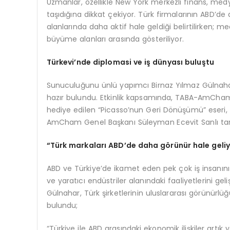
Uzmanlar, özellikle New York merkezli finans, medya
taşıdığına dikkat çekiyor. Türk firmalarının ABD’de 
alanlarında daha aktif hale geldiği belirtilirken; me
büyüme alanları arasında gösteriliyor.
Türkevi’nde diplomasi ve iş dünyası buluştu
Sunuculuğunu ünlü yapımcı Birnaz Yılmaz Gülnahar’
hazır bulundu. Etkinlik kapsamında, TABA-AmCham
hediye edilen “Picasso’nun Geri Dönüşümü” eseri,
AmCham Genel Başkanı Süleyman Ecevit Sanlı tara
“Türk markaları ABD’de daha görünür hale geli
ABD ve Türkiye’de ikamet eden pek çok iş insanı
ve yaratıcı endüstriler alanındaki faaliyetlerini g
Gülnahar, Türk şirketlerinin uluslararası görünürlü
bulundu;
“Türkiye ile ABD arasındaki ekonomik ilişkiler artık