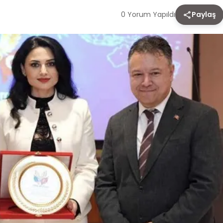
0 Yorum Yapıldı
Paylaş