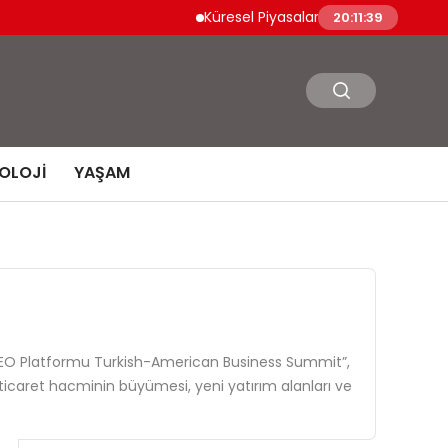
Küresel Piyasalarda Jeopolitik İyimserlik Var
20:11:40
OLOJI
YAŞAM
 CEO Platformu Turkish-American Business Summit”,
i ticaret hacminin büyümesi, yeni yatırım alanları ve