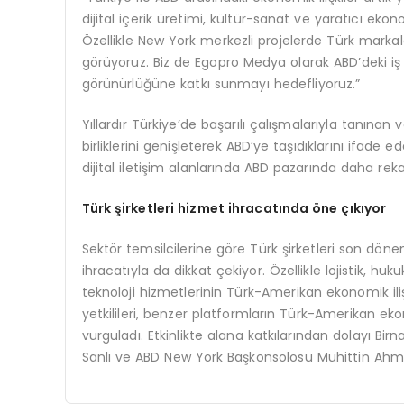
dijital içerik üretimi, kültür-sanat ve yaratıcı ek
Özellikle New York merkezli projelerde Türk markala
görüyoruz. Biz de Egopro Medya olarak ABD’deki iş
görünürlüğüne katkı sunmayı hedefliyoruz.”
Yıllardır Türkiye’de başarılı çalışmalarıyla tanına
birliklerini genişleterek ABD’ye taşıdıklarını ifade e
dijital iletişim alanlarında ABD pazarında daha rekab
Türk şirketleri hizmet ihracatında öne çıkıyor
Sektör temsilcilerine göre Türk şirketleri son dön
ihracatıyla da dikkat çekiyor. Özellikle lojistik, 
teknoloji hizmetlerinin Türk-Amerikan ekonomik ilişk
yetkilileri, benzer platformların Türk-Amerikan 
vurguladı. Etkinlikte alana katkılarından dolayı
Sanlı ve ABD New York Başkonsolosu Muhittin Ahme