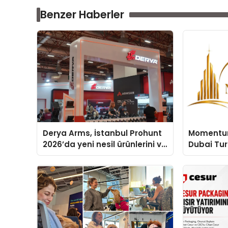
Benzer Haberler
Derya Arms, İstanbul Prohunt
Momentur
2026’da yeni nesil ürünlerini ve
Dubai Tu
global marka vizyonunu
Operasyon
sergiledi
Yaratıyor