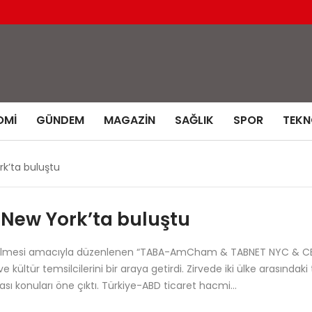
OMI
GÜNDEM
MAGAZIN
SAĞLIK
SPOR
TEKN
k’ta buluştu
 New York’ta buluştu
eliştirilmesi amacıyla düzenlenen “TABA-AmCham & TABNET NYC &
kültür temsilcilerini bir araya getirdi. Zirvede iki ülke arasındak
lması konuları öne çıktı. Türkiye-ABD ticaret hacmi…