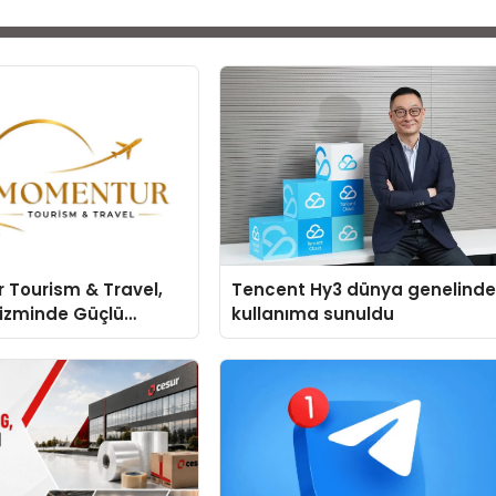
 Tourism & Travel,
Tencent Hy3 dünya genelind
rizminde Güçlü
kullanıma sunuldu
 Ağıyla Fark