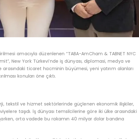
geliştirilmesi amacıyla düzenlenen “TABA-AmCham & TABNET NYC
t”, New York Türkevi’nde iş dünyası, diplomasi, medya ve
ülke arasındaki ticaret hacminin büyümesi, yeni yatırım alanları
ırılması konuları öne çıktı.
rji, tekstil ve hizmet sektörlerinde güçlenen ekonomik ilişkiler,
iyelere taşıdı. İş dünyası temsilcilerine göre iki ülke arasındaki
aşarken, orta vadede bu rakamın 40 milyar dolar bandına