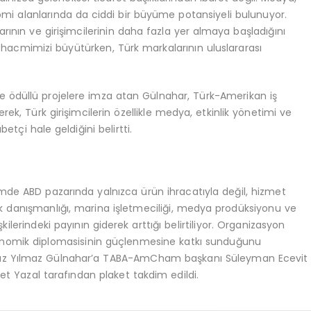
onomi alanlarında da ciddi bir büyüme potansiyeli bulunuyor.
rının ve girişimcilerinin daha fazla yer almaya başladığını
 hacmimizi büyütürken, Türk markalarının uluslararası
n ve ödüllü projelere imza atan Gülnahar, Türk-Amerikan iş
derek, Türk girişimcilerin özellikle medya, etkinlik yönetimi ve
etçi hale geldiğini belirtti.
emde ABD pazarında yalnızca ürün ihracatıyla değil, hizmet
hukuk danışmanlığı, marina işletmeciliği, medya prodüksiyonu ve
ilerindeki payının giderek arttığı belirtiliyor. Organizasyon
ekonomik diplomasisinin güçlenmesine katkı sunduğunu
 Birnaz Yılmaz Gülnahar’a TABA-AmCham başkanı Süleyman Ecevit
t Yazal tarafından plaket takdim edildi.