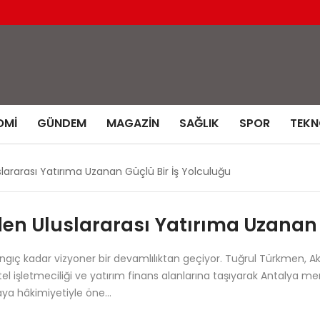
OMI
GÜNDEM
MAGAZIN
SAĞLIK
SPOR
TEKN
lararası Yatırıma Uzanan Güçlü Bir İş Yolculuğu
en Uluslararası Yatırıma Uzanan 
ngıç kadar vizyoner bir devamlılıktan geçiyor. Tuğrul Türkmen, A
 otel işletmeciliği ve yatırım finans alanlarına taşıyarak Antalya me
ahaya hâkimiyetiyle öne…