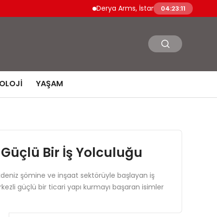
Derya Arms, İstanbul Prohunt 2026’da yeni nes
04:23:12
OLOJI
YAŞAM
Güçlü Bir İş Yolculuğu
kdeniz şömine ve inşaat sektörüyle başlayan iş
rkezli güçlü bir ticari yapı kurmayı başaran isimler