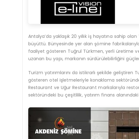
Antalya’da yaklaşık 20 yıllık iş hayatına sahip o
büyüttü. Bünyesinde yer alan şömine fabrikalarıyl
faaliyet gösteren Tuğrul Türkmen, yerli üretime 
uzanan bu yapı, markanın sürdürülebilirliğini güçlen
Turizm yatırımlarını da istikrarlı şekilde geliştire
gösteren otel işletmeleriyle konaklama sektöründ
Restaurant ve Uğur Restaurant markalarıyla restoran
sektöründeki bu çeşitlilik, yatırım finans alanındak