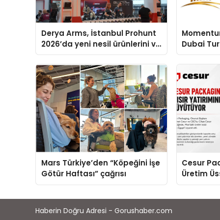
Derya Arms, İstanbul Prohunt
Momentur
2026’da yeni nesil ürünlerini ve
Dubai Tu
global marka vizyonunu
Operasyon
sergiledi
Yaratıyor
Mars Türkiye’den “Köpeğini İşe
Cesur Pac
Götür Haftası” çağrısı
Üretim Ü
Haberin Doğru Adresi - Gorushaber.com