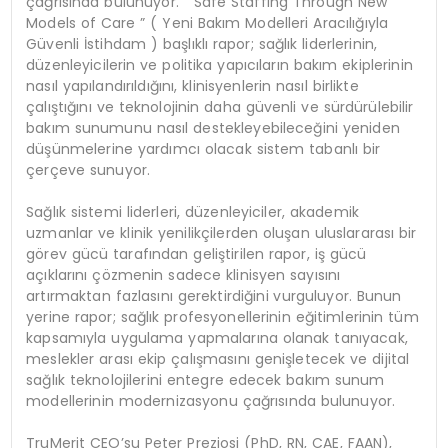
çağrısında bulunuyor. ” Safe Staffing Through New
Models of Care ” ( Yeni Bakım Modelleri Aracılığıyla
Güvenli İstihdam ) başlıklı rapor; sağlık liderlerinin,
düzenleyicilerin ve politika yapıcıların bakım ekiplerinin
nasıl yapılandırıldığını, klinisyenlerin nasıl birlikte
çalıştığını ve teknolojinin daha güvenli ve sürdürülebilir
bakım sunumunu nasıl destekleyebileceğini yeniden
düşünmelerine yardımcı olacak sistem tabanlı bir
çerçeve sunuyor.
Sağlık sistemi liderleri, düzenleyiciler, akademik
uzmanlar ve klinik yenilikçilerden oluşan uluslararası bir
görev gücü tarafından geliştirilen rapor, iş gücü
açıklarını çözmenin sadece klinisyen sayısını
artırmaktan fazlasını gerektirdiğini vurguluyor. Bunun
yerine rapor; sağlık profesyonellerinin eğitimlerinin tüm
kapsamıyla uygulama yapmalarına olanak tanıyacak,
meslekler arası ekip çalışmasını genişletecek ve dijital
sağlık teknolojilerini entegre edecek bakım sunum
modellerinin modernizasyonu çağrısında bulunuyor.
TruMerit CEO’su Peter Preziosi (PhD, RN, CAE, FAAN),