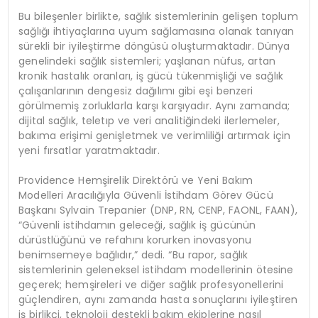
Bu bileşenler birlikte, sağlık sistemlerinin gelişen toplum
sağlığı ihtiyaçlarına uyum sağlamasına olanak tanıyan
sürekli bir iyileştirme döngüsü oluşturmaktadır. Dünya
genelindeki sağlık sistemleri; yaşlanan nüfus, artan
kronik hastalık oranları, iş gücü tükenmişliği ve sağlık
çalışanlarının dengesiz dağılımı gibi eşi benzeri
görülmemiş zorluklarla karşı karşıyadır. Aynı zamanda;
dijital sağlık, teletıp ve veri analitiğindeki ilerlemeler,
bakıma erişimi genişletmek ve verimliliği artırmak için
yeni fırsatlar yaratmaktadır.
Providence Hemşirelik Direktörü ve Yeni Bakım
Modelleri Aracılığıyla Güvenli İstihdam Görev Gücü
Başkanı Sylvain Trepanier (DNP, RN, CENP, FAONL, FAAN),
“Güvenli istihdamın geleceği, sağlık iş gücünün
dürüstlüğünü ve refahını korurken inovasyonu
benimsemeye bağlıdır,” dedi. “Bu rapor, sağlık
sistemlerinin geleneksel istihdam modellerinin ötesine
geçerek; hemşireleri ve diğer sağlık profesyonellerini
güçlendiren, aynı zamanda hasta sonuçlarını iyileştiren
iş birlikçi, teknoloji destekli bakım ekiplerine nasıl