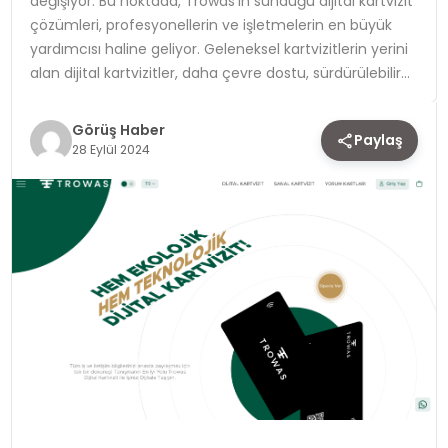
değişiyor. Bu noktada, Trowas’ın sunduğu dijital kartvizit
çözümleri, profesyonellerin ve işletmelerin en büyük
TEKNOLOJI
yardımcısı haline geliyor. Geleneksel kartvizitlerin yerini
alan dijital kartvizitler, daha çevre dostu, sürdürülebilir…
YAŞAM
Görüş Haber
Paylaş
28 Eylül 2024