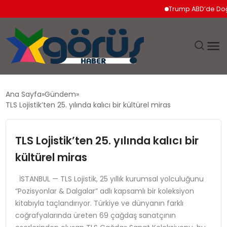
Trump ABD’de Doğumla Va
EĞITIM
Ana Sayfa
Gündem
TLS Lojistik’ten 25. yılında kalıcı bir kültürel miras
EKONOMI
TLS Lojistik’ten 25. yılında kalıcı bir
GÜNDEM
kültürel miras
MAGAZIN
İSTANBUL — TLS Lojistik, 25 yıllık kurumsal yolculuğunu
“Pozisyonlar & Dalgalar” adlı kapsamlı bir koleksiyon
SAĞLIK
kitabıyla taçlandırıyor. Türkiye ve dünyanın farklı
coğrafyalarında üreten 69 çağdaş sanatçının
SPOR