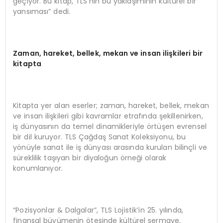
geçiyor. Bu kitap, TLS’nin bu yaklaşımının kültürel bir
yansıması” dedi.
Zaman, hareket, bellek, mekan ve insan ilişkileri bir
kitapta
Kitapta yer alan eserler; zaman, hareket, bellek, mekan
ve insan ilişkileri gibi kavramlar etrafında şekillenirken,
iş dünyasının da temel dinamikleriyle örtüşen evrensel
bir dil kuruyor. TLS Çağdaş Sanat Koleksiyonu, bu
yönüyle sanat ile iş dünyası arasında kurulan bilinçli ve
süreklilik taşıyan bir diyaloğun örneği olarak
konumlanıyor.
“Pozisyonlar & Dalgalar”, TLS Lojistik’in 25. yılında,
finansal büyümenin ötesinde kültürel sermaye,