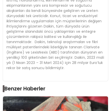
ısıtma, havalandırma, iklimlendirme ve soğutma
ekipmanlarının yanı sıra kompresör ve soğutucu
akışkanları da kendi bünyesinde geliştiren ve üreten
dünyadaki tek üreticidir. Konut, ticari ve endüstriyel
iklimlendirme uygulamaları için müşterilerinin değişen
ihtiyaçlarını gözeten Daikin, tüm dünyada ürün
geliştirme alanındaki öncü yaklaşımları ve entegre
çözümlerinin rakipsiz kalitesi ve kullanışlılığı ile
tanınmaktadır. Daikin, teknoloji araştırmaları ve fikri
mülkiyet patentlerindeki liderliğiyle tanınan Clarivate
(İngiltere) ve LexisNexis (ABD) tarafından dünyanın en
yenilikçi 100 şirketinden biri seçilmiştir. Daikin, 2023 mali
yılı (1 Nisan 2023 – 31 Mart 2024) için 28 milyar Euro’luk
rekor bir satış sonucu bildirmiştir.
Benzer Haberler