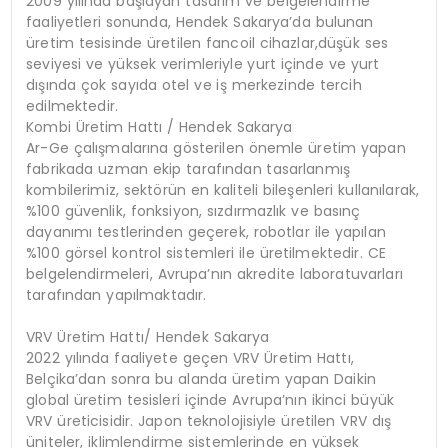
2009 yılında başlayan tasarım ve belgelendirme
faaliyetleri sonunda, Hendek Sakarya’da bulunan
üretim tesisinde üretilen fancoil cihazlar,düşük ses
seviyesi ve yüksek verimleriyle yurt içinde ve yurt
dışında çok sayıda otel ve iş merkezinde tercih
edilmektedir.
Kombi Üretim Hattı / Hendek Sakarya
Ar-Ge çalışmalarına gösterilen önemle üretim yapan
fabrikada uzman ekip tarafından tasarlanmış
kombilerimiz, sektörün en kaliteli bileşenleri kullanılarak,
%100 güvenlik, fonksiyon, sızdırmazlık ve basınç
dayanımı testlerinden geçerek, robotlar ile yapılan
%100 görsel kontrol sistemleri ile üretilmektedir. CE
belgelendirmeleri, Avrupa’nın akredite laboratuvarları
tarafından yapılmaktadır.
VRV Üretim Hattı/ Hendek Sakarya
2022 yılında faaliyete geçen VRV Üretim Hattı,
Belçika’dan sonra bu alanda üretim yapan Daikin
global üretim tesisleri içinde Avrupa’nın ikinci büyük
VRV üreticisidir. Japon teknolojisiyle üretilen VRV dış
üniteler, iklimlendirme sistemlerinde en yüksek