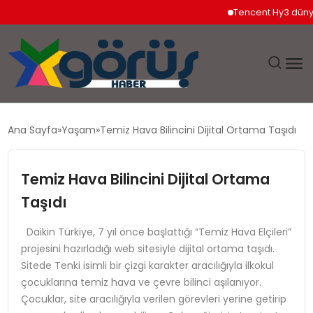
Tencent Hy3 dünya genel
EĞITIM
Ana Sayfa
Yaşam
Temiz Hava Bilincini Dijital Ortama Taşıdı
EKONOMI
Temiz Hava Bilincini Dijital Ortama
GÜNDEM
Taşıdı
MAGAZIN
Daikin Türkiye, 7 yıl önce başlattığı “Temiz Hava Elçileri”
projesini hazırladığı web sitesiyle dijital ortama taşıdı.
Sitede Tenki isimli bir çizgi karakter aracılığıyla ilkokul
SAĞLIK
çocuklarına temiz hava ve çevre bilinci aşılanıyor.
Çocuklar, site aracılığıyla verilen görevleri yerine getirip
SPOR