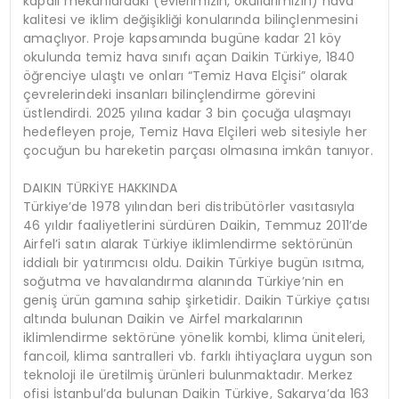
kapalı mekanlardaki (evlerimizin, okullarımızın) hava
kalitesi ve iklim değişikliği konularında bilinçlenmesini
amaçlıyor. Proje kapsamında bugüne kadar 21 köy
okulunda temiz hava sınıfı açan Daikin Türkiye, 1840
öğrenciye ulaştı ve onları “Temiz Hava Elçisi” olarak
çevrelerindeki insanları bilinçlendirme görevini
üstlendirdi. 2025 yılına kadar 3 bin çocuğa ulaşmayı
hedefleyen proje, Temiz Hava Elçileri web sitesiyle her
çocuğun bu hareketin parçası olmasına imkân tanıyor.
DAIKIN TÜRKİYE HAKKINDA
Türkiye’de 1978 yılından beri distribütörler vasıtasıyla
46 yıldır faaliyetlerini sürdüren Daikin, Temmuz 2011’de
Airfel’i satın alarak Türkiye iklimlendirme sektörünün
iddialı bir yatırımcısı oldu. Daikin Türkiye bugün ısıtma,
soğutma ve havalandırma alanında Türkiye’nin en
geniş ürün gamına sahip şirketidir. Daikin Türkiye çatısı
altında bulunan Daikin ve Airfel markalarının
iklimlendirme sektörüne yönelik kombi, klima üniteleri,
fancoil, klima santralleri vb. farklı ihtiyaçlara uygun son
teknoloji ile üretilmiş ürünleri bulunmaktadır. Merkez
ofisi İstanbul’da bulunan Daikin Türkiye, Sakarya’da 163