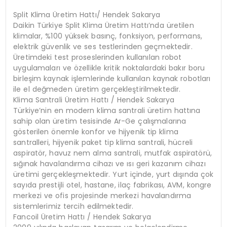
Split Klima Üretim Hattı/ Hendek Sakarya
Daikin Türkiye Split Klima Üretim Hattı’nda üretilen
klimalar, %100 yüksek basınç, fonksiyon, performans,
elektrik güvenlik ve ses testlerinden geçmektedir.
Üretimdeki test proseslerinden kullanılan robot
uygulamaları ve özellikle kritik noktalardaki bakır boru
birleşim kaynak işlemlerinde kullanılan kaynak robotları
ile el değmeden üretim gerçekleştirilmektedir.
Klima Santrali Üretim Hattı / Hendek Sakarya
Türkiye’nin en modern klima santrali üretim hattına
sahip olan üretim tesisinde Ar-Ge çalışmalarına
gösterilen önemle konfor ve hijyenik tip klima
santralleri, hijyenik paket tip klima santrali, hücreli
aspiratör, havuz nem alma santrali, mutfak aspiratörü,
sığınak havalandırma cihazı ve ısı geri kazanım cihazı
üretimi gerçekleşmektedir. Yurt içinde, yurt dışında çok
sayıda prestijli otel, hastane, ilaç fabrikası, AVM, kongre
merkezi ve ofis projesinde merkezi havalandırma
sistemlerimiz tercih edilmektedir.
Fancoil Üretim Hattı / Hendek Sakarya