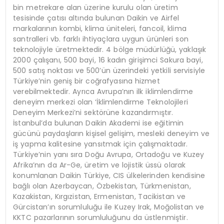
bin metrekare alan üzerine kurulu olan üretim
tesisinde çatısı altında bulunan Daikin ve Airfel
markalarının kombi, klima üniteleri, fancoil, klima
santralleri vb. farklı ihtiyaçlara uygun ürünleri son
teknolojiyle üretmektedir. 4 bölge müdürlüğü, yaklaşık
2000 çalışanı, 500 bayi, 16 kadın girişimci Sakura bayi,
500 satış noktası ve 500’ün üzerindeki yetkili servisiyle
Türkiye’nin geniş bir coğrafyasına hizmet
verebilmektedir. Ayrıca Avrupa’nın ilk iklimlendirme
deneyim merkezi olan ‘İklimlendirme Teknolojileri
Deneyim Merkezi’ni sektörüne kazandırmıştır.
İstanbul’da bulunan Daikin Akademi ise eğitimin
gücünü paydaşların kişisel gelişim, mesleki deneyim ve
iş yapma kalitesine yansıtmak için çalışmaktadır.
Türkiye’nin yanı sıra Doğu Avrupa, Ortadoğu ve Kuzey
Afrika’nın da Ar-Ge, üretim ve lojistik üssü olarak
konumlanan Daikin Türkiye, CIS ülkelerinden kendisine
bağlı olan Azerbaycan, Özbekistan, Türkmenistan,
Kazakistan, Kırgızistan, Ermenistan, Tacikistan ve
Gürcistan’ın sorumluluğu ile Kuzey Irak, Moğolistan ve
KKTC pazarlarının sorumluluğunu da üstlenmiştir.