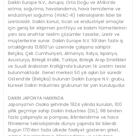
Daikin Europe N.V., Avrupa, Orta Doğu ve Afrika’da
ısıtma, soğutma, havalandırma, hava temizleme ve
endüstriyel soğutma (HVAC-R) teknolojisinin lider bir
üreticisidir. Daikin konut, ticari ve endüstriyel amaçlar
için geniş bir ekipman portföyü ve bakım hizmetlerinin
yanı sıra anahtar teslim çözümler tasarlar, üretir ve
müşterilerine sunar. Daikin Europe N.V. 59‘dan fazla iş
ortaklığında 13.800’ün üzerinde çalışana sahiptir.
Belçika, Çek Cumhuriyeti, Almanya, İtalya, İspanya,
Avusturya, Birleşik Krallık, Türkiye, Birleşik Arap Emirlikleri
ve Suudi Arabistan Krallığı’nda bulunan 14 üretim tesisi
bulunmaktadır. Genel merkezi 50 yılı aşkın bir süredir
Ostend’de (Belçika) bulunan Daikin Europe N.V. grubu,
küresel Daikin Industries grubunun bir yan kuruluşudur.
DAIKIN JAPONYA HAKKINDA
Japonya’nın Osaka şehrinde 1924 yılında kurulan, 100
yıllık geçmişe sahip Daikin Industries (DIL), 98 binden
fazla çalışanıyla ısı pompası, iklimlendirme ve hava
filtreleme teknolojisinde dünya çapında bir liderdir.
Bugün 170’den fazla ülkede faaliyet gösteren şirket,