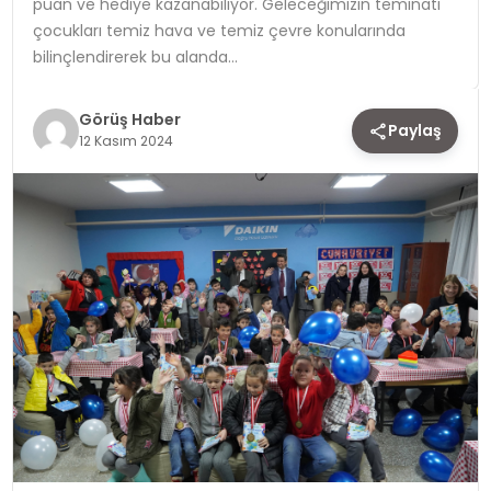
puan ve hediye kazanabiliyor. Geleceğimizin teminatı
çocukları temiz hava ve temiz çevre konularında
TEKNOLOJI
bilinçlendirerek bu alanda…
YAŞAM
Görüş Haber
Paylaş
12 Kasım 2024