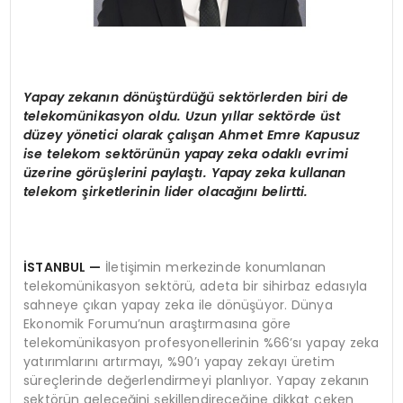
Yapay zekanı
n d
ö
nüştürdüğü sekt
ö
rlerden biri de
telekomünikasyon oldu. Uzun yıllar sekt
ö
rde ü
st
d
üzey y
ö
netici olarak çalışan Ahmet Emre Kapusuz
ise telekom sekt
ö
rünün yapay zeka odaklı evrimi
üzerine g
ö
rüşlerini paylaştı. Yapay zeka kullanan
telekom şirketlerinin lider olacağını belirtti.
İSTANBUL
—
İletişimin merkezinde konumlanan
telekomünikasyon sektörü, adeta bir sihirbaz edasıyla
sahneye çıkan yapay zeka ile dönüşüyor. Dünya
Ekonomik Forumu’nun araştırmasına göre
telekomünikasyon profesyonellerinin %66’sı yapay zeka
yatırımlarını artırmayı, %90’ı yapay zekayı üretim
süreçlerinde değerlendirmeyi planlıyor. Yapay zekanın
sektörün geleceğini şekillendireceğine dikkat çeken