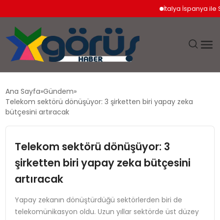
İtalya İspanya ile Sche
EĞITIM
Ana Sayfa
Gündem
Telekom sektörü dönüşüyor: 3 şirketten biri yapay zeka
EKONOMI
bütçesini artıracak
GÜNDEM
Telekom sektörü dönüşüyor: 3
şirketten biri yapay zeka bütçesini
MAGAZIN
artıracak
SAĞLIK
Yapay zekanın dönüştürdüğü sektörlerden biri de
telekomünikasyon oldu. Uzun yıllar sektörde üst düzey
SPOR