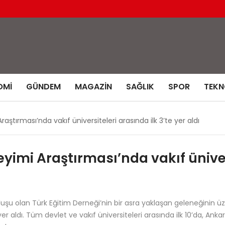
OMI
GÜNDEM
MAGAZIN
SAĞLIK
SPOR
TEKN
tırması’nda vakıf üniversiteleri arasında ilk 3’te yer aldı
imi Araştırması’nda vakıf ünivers
uluşu olan Türk Eğitim Derneği’nin bir asra yaklaşan geleneğinin
yer aldı. Tüm devlet ve vakıf üniversiteleri arasında ilk 10’da, Ankara