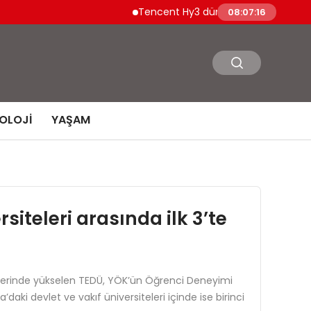
Tencent Hy3 dünya genelinde kullanıma sun
08:07:17
OLOJI
YAŞAM
iteleri arasında ilk 3’te
 üzerinde yükselen TEDÜ, YÖK’ün Öğrenci Deneyimi
’daki devlet ve vakıf üniversiteleri içinde ise birinci