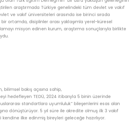
luşu olan Türk Eğitim Derneği’nin bir asra yaklaşan geleneğinin
irilen araştırmada Türkiye genelindeki tüm devlet ve vakıf
vlet ve vakıf üniversiteleri arasında ise birinci sırada
bir ortamda, disiplinler arası yaklaşımla yerel-küresel
amayı misyon edinen kurum, araştırma sonuçlarıyla birlikte
oydu.
, bilimsel bakış açısına sahip,
meyi hedefleyen TEDÜ, 2024 itibarıyla 5 binin üzerinde
slararası standartlara uyumluluk” bileşenlerini esas alan
ına dönüştürüyor. 5 yıl süre ile akredite olmuş ilk 3 vakıf
kendine ilke edinmiş bireyleri geleceğe hazırlıyor.