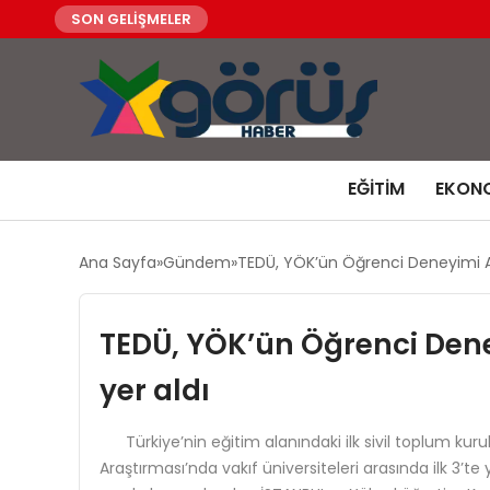
SON GELİŞMELER
EĞITIM
EKON
Ana Sayfa
Gündem
TEDÜ, YÖK’ün Öğrenci Deneyimi Araş
TEDÜ, YÖK’ün Öğrenci Deney
yer aldı
Türkiye’nin eğitim alanındaki ilk sivil toplum kur
Araştırması’nda vakıf üniversiteleri arasında ilk 3’te 