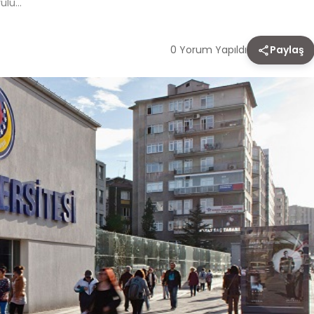
rulu…
0 Yorum Yapıldı
Paylaş