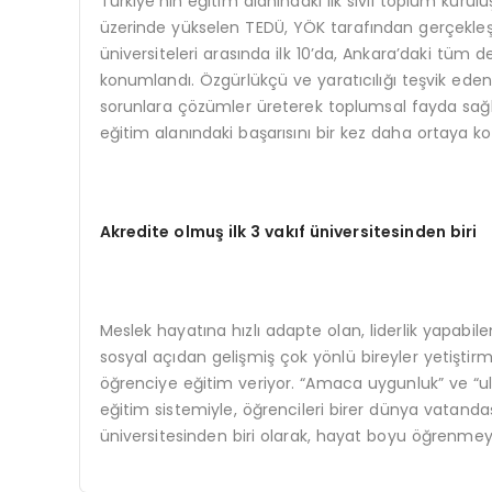
Türkiye’nin eğitim alanındaki ilk sivil toplum kuru
üzerinde yükselen TEDÜ, YÖK tarafından gerçekleşt
üniversiteleri arasında ilk 10’da, Ankara’daki tüm de
konumlandı. Özgürlükçü ve yaratıcılığı teşvik eden 
sorunlara çözümler üreterek toplumsal fayda sağl
eğitim alanındaki başarısını bir kez daha ortaya k
Akredite olmuş ilk 3 vakıf üniversitesinden biri
Meslek hayatına hızlı adapte olan, liderlik yapabilen
sosyal açıdan gelişmiş çok yönlü bireyler yetiştir
öğrenciye eğitim veriyor. “Amaca uygunluk” ve “ulu
eğitim sistemiyle, öğrencileri birer dünya vatandaş
üniversitesinden biri olarak, hayat boyu öğrenmeyi 