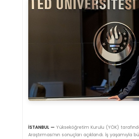
İSTANBUL
—
Yükseköğretim Kurulu (YÖK) tarafınd
Araştırması’nın sonuçları açıklandı. İş yaşamıyla b