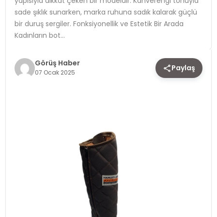
yapısıyla dikkat çeken bir modeldir. Kahverengi tonuyla
sade şıklık sunarken, marka ruhuna sadık kalarak güçlü
TEKNOLOJI
bir duruş sergiler. Fonksiyonellik ve Estetik Bir Arada
Kadınların bot…
YAŞAM
Görüş Haber
Paylaş
07 Ocak 2025