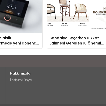
 akıllı
Sandalye Seçerken Dikkat
irmede yeni dönem:
Edilmesi Gereken 10 Önemli
us Türkiye’de
Kriter
Hakkımızda
İletişim
Künye