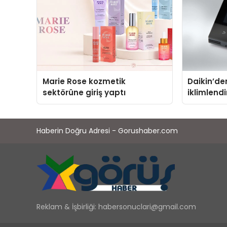
Marie Rose kozmetik
Daikin’den
sektörüne giriş yaptı
iklimlend
Madoka Pl
Haberin Doğru Adresi - Gorushaber.com
Reklam & İşbirliği:
habersonuclari@gmail.com