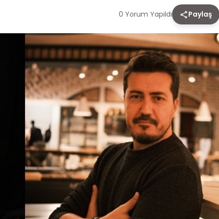
0 Yorum Yapıldı
Paylaş