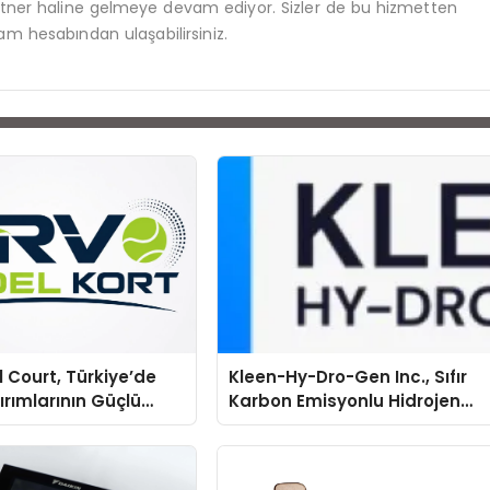
rtner haline gelmeye devam ediyor. Sizler de bu hizmetten
am hesabından ulaşabilirsiniz.
 Court, Türkiye’de
Kleen-Hy-Dro-Gen Inc., Sıfır
ırımlarının Güçlü
Karbon Emisyonlu Hidrojen
Olmayı Sürdürüyor
Isıtma Teknolojisinde ISO ve
TSSA Düzenleyici Onaylarını
Aldı