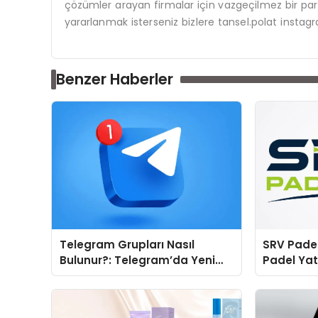
çözümler arayan firmalar için vazgeçilmez bir pa
yararlanmak isterseniz bizlere tansel.polat instagr
Benzer Haberler
Telegram Grupları Nasıl
SRV Padel
Bulunur?: Telegram’da Yeni
Padel Yat
İnsanlarla Tanışmanın
Markası 
Topluluk Yolu