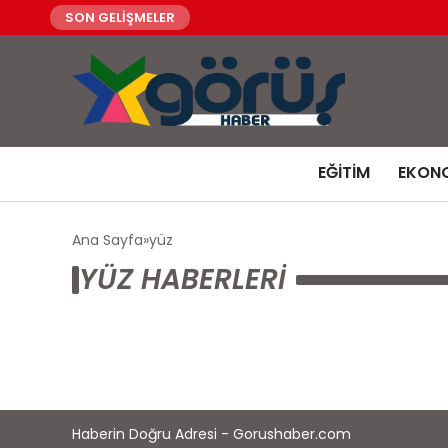
SON GELİŞMELER
EĞITIM
EKON
Ana Sayfa
yüz
YÜZ HABERLERI
Haberin Doğru Adresi - Gorushaber.com