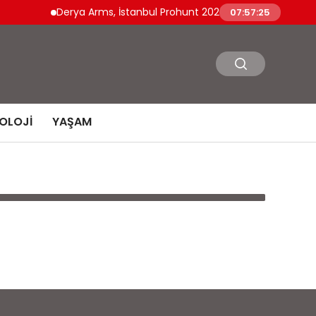
Derya Arms, İstanbul Prohunt 2026’da yeni nesil ürünle
07:57:25
OLOJI
YAŞAM