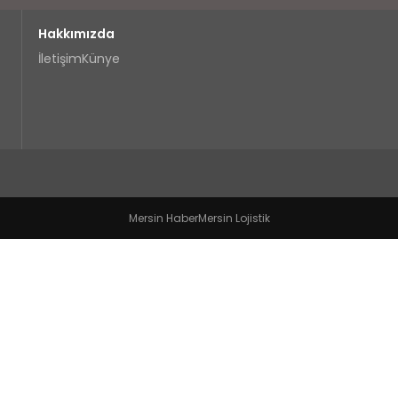
Hakkımızda
İletişim
Künye
Mersin Haber
Mersin Lojistik