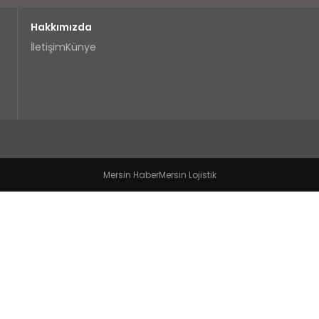
Hakkımızda
İletişim
Künye
Mersin Haber
Mersin Lojistik