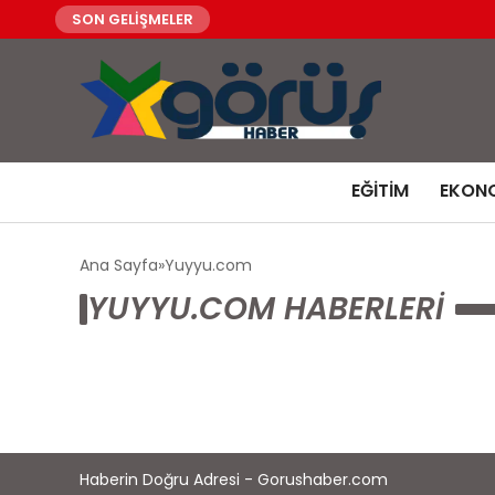
SON GELİŞMELER
EĞITIM
EKON
Ana Sayfa
Yuyyu.com
YUYYU.COM HABERLERI
Haberin Doğru Adresi - Gorushaber.com