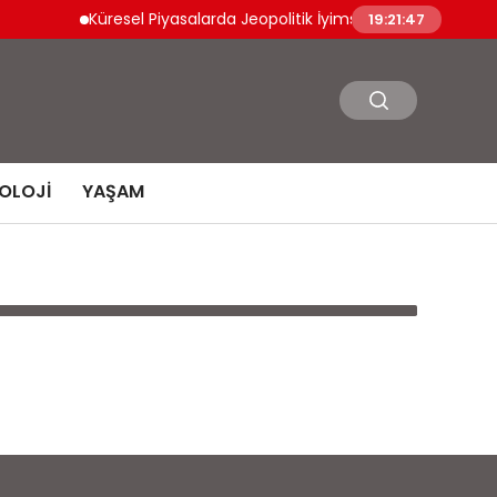
Küresel Piyasalarda Jeopolitik İyimserlik Varlık Fiyatlarını
19:21:47
OLOJI
YAŞAM