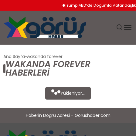
Trump ABD’de Doğumla Vatandaşlık Ha
EĞITIM
Ana Sayfa
wakanda forever
WAKANDA FOREVER
EKONOMI
HABERLERI
GÜNDEM
Yükleniyor...
MAGAZIN
Haberin Doğru Adresi - Gorushaber.com
SAĞLIK
SPOR