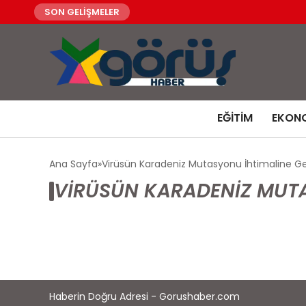
SON GELİŞMELER
EĞITIM
EKON
Ana Sayfa
Virüsün Karadeniz Mutasyonu İhtimaline Ge
VIRÜSÜN KARADENIZ MUTAS
Haberin Doğru Adresi - Gorushaber.com