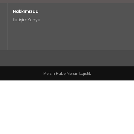
Hakkımızda
İletişim
Künye
Mersin Haber
Mersin Lojistik