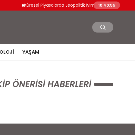
Küresel Piyasalarda Jeopolitik İyimserlik Varlık Fiyatlarını
10:40:55
OLOJI
YAŞAM
P ÖNERISI HABERLERI