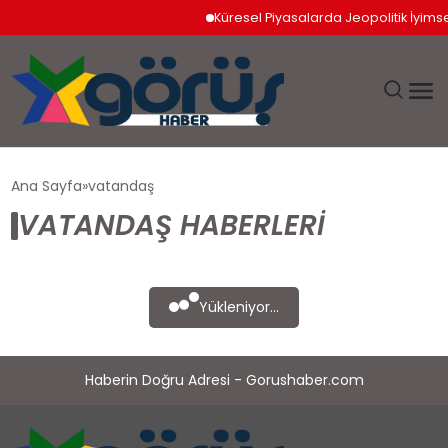
Küresel Piyasalarda Jeopolitik İyimserli
EĞITIM
Ana Sayfa
vatandaş
VATANDAŞ HABERLERI
EKONOMI
GÜNDEM
Yükleniyor...
MAGAZIN
Haberin Doğru Adresi - Gorushaber.com
SAĞLIK
SPOR