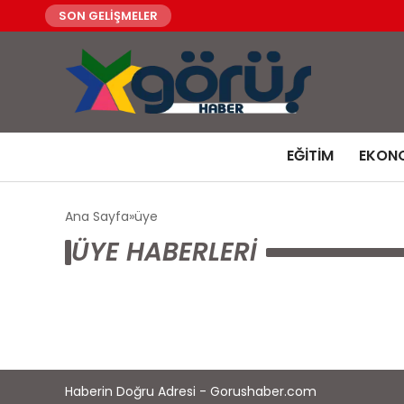
SON GELİŞMELER
EĞITIM
EKON
Ana Sayfa
üye
ÜYE HABERLERI
Haberin Doğru Adresi - Gorushaber.com