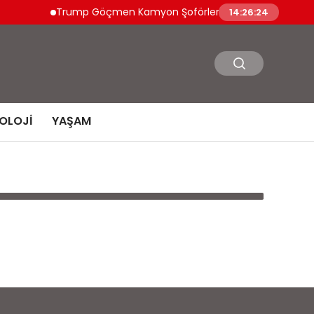
Trump Göçmen Kamyon Şoförleri Yerine Gazileri İst
14:26:24
OLOJI
YAŞAM