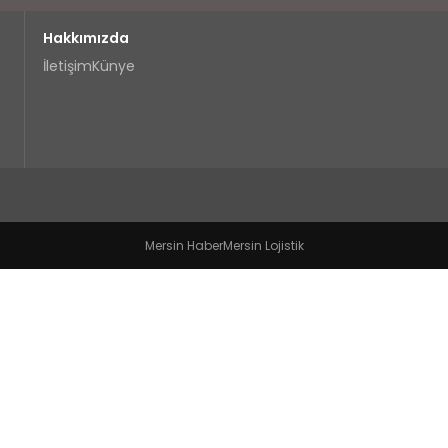
Hakkımızda
İletişim
Künye
Mersin Haber
Mersin Lojistik