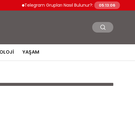
Telegram Grupları Nasıl Bulunur?: Telegram’da Yeni İn
05:13:06
OLOJI
YAŞAM