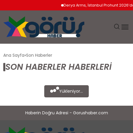
Derya Arms, İstanbul Prohunt 2026’da 
EĞITIM
Ana Sayfa
Son Haberler
SON HABERLER HABERLERI
EKONOMI
GÜNDEM
Yükleniyor...
MAGAZIN
Haberin Doğru Adresi - Gorushaber.com
SAĞLIK
SPOR