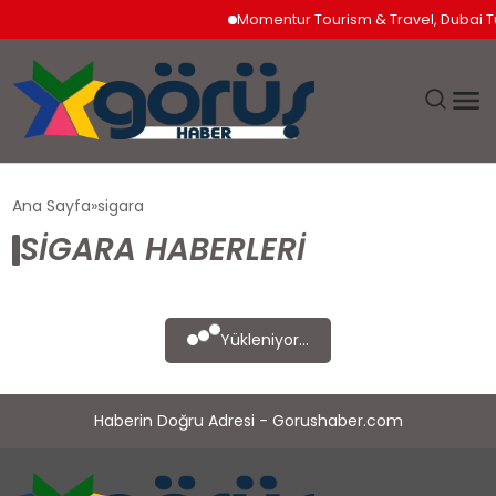
Momentur Tourism & Travel, Dubai Tu
EĞITIM
Ana Sayfa
sigara
SIGARA HABERLERI
EKONOMI
GÜNDEM
Yükleniyor...
MAGAZIN
Haberin Doğru Adresi - Gorushaber.com
SAĞLIK
SPOR