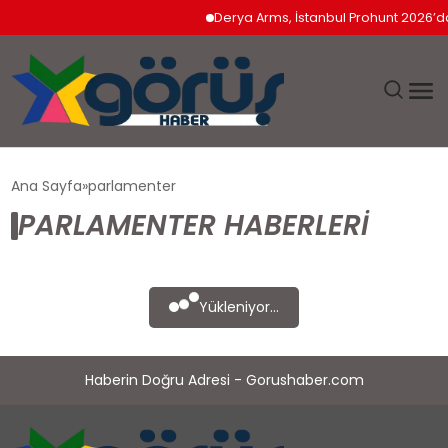
Derya Arms, İstanbul Prohunt 2026’da 
EĞITIM
Ana Sayfa
parlamenter
PARLAMENTER HABERLERI
EKONOMI
GÜNDEM
Yükleniyor...
MAGAZIN
Haberin Doğru Adresi - Gorushaber.com
SAĞLIK
SPOR