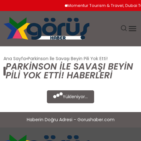
Momentur Tourism & Travel, Dubai Tu
EĞITIM
Ana Sayfa
Parkinson İle Savaşı Beyin Pili Yok Etti!
PARKINSON İLE SAVAŞI BEYIN
EKONOMI
PILI YOK ETTI! HABERLERI
GÜNDEM
Yükleniyor...
MAGAZIN
Haberin Doğru Adresi - Gorushaber.com
SAĞLIK
SPOR