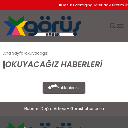
Cesur Packaging, Mısır’daki Üretim Ü
EĞITIM
Ana Sayfa
okuyacağız
OKUYACAĞIZ HABERLERI
EKONOMI
GÜNDEM
Yükleniyor...
MAGAZIN
Haberin Doğru Adresi - Gorushaber.com
SAĞLIK
SPOR