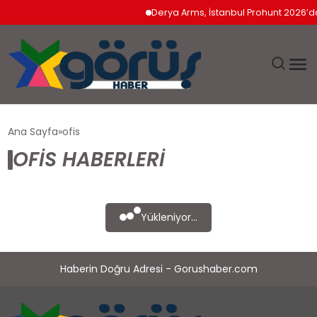
Derya Arms, İstanbul Prohunt 2026’da 
EĞITIM
Ana Sayfa
ofis
OFIS HABERLERI
EKONOMI
GÜNDEM
Yükleniyor...
MAGAZIN
Haberin Doğru Adresi - Gorushaber.com
SAĞLIK
SPOR