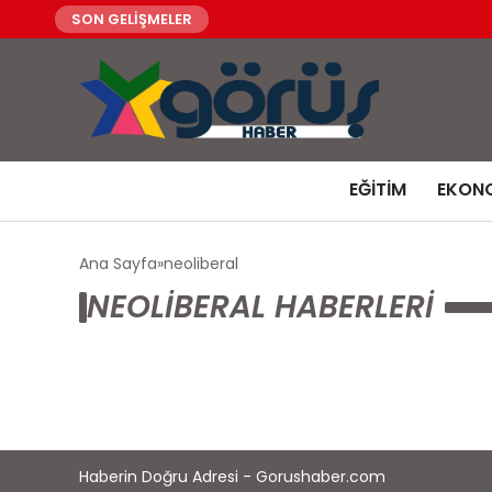
SON GELİŞMELER
EĞITIM
EKON
Ana Sayfa
neoliberal
NEOLIBERAL HABERLERI
Haberin Doğru Adresi - Gorushaber.com