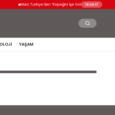
Mars Türkiye’den “Köpeğini İşe Götür Haftası” çağrısı
18:24:17
OLOJI
YAŞAM