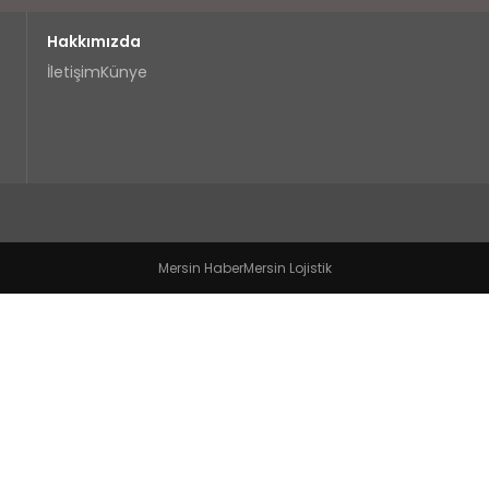
Hakkımızda
İletişim
Künye
Mersin Haber
Mersin Lojistik