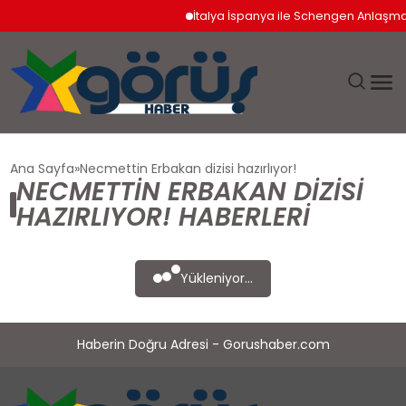
İtalya İspanya ile Schengen Anlaşması
EĞITIM
Ana Sayfa
Necmettin Erbakan dizisi hazırlıyor!
NECMETTIN ERBAKAN DIZISI
EKONOMI
HAZIRLIYOR! HABERLERI
GÜNDEM
Yükleniyor...
MAGAZIN
Haberin Doğru Adresi - Gorushaber.com
SAĞLIK
SPOR