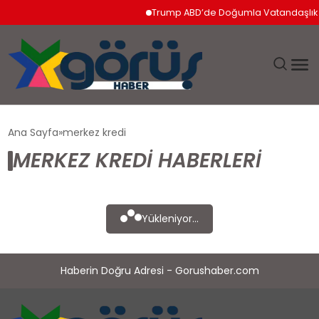
Trump ABD’de Doğumla Vatandaşlık Ha
EĞITIM
Ana Sayfa
merkez kredi
MERKEZ KREDI HABERLERI
EKONOMI
GÜNDEM
Yükleniyor...
MAGAZIN
Haberin Doğru Adresi - Gorushaber.com
SAĞLIK
SPOR