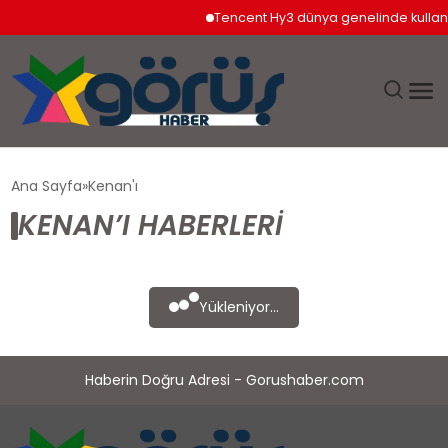
Tencent Hy3 dünya genelinde kullan
EĞITIM
Ana Sayfa
Kenan'ı
KENAN’I HABERLERI
EKONOMI
GÜNDEM
Yükleniyor...
MAGAZIN
Haberin Doğru Adresi - Gorushaber.com
SAĞLIK
SPOR