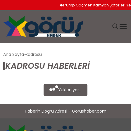
Trump Göçmen Kamyon Şoförleri Yeri
EĞITIM
Ana Sayfa
kadrosu
KADROSU HABERLERI
EKONOMI
GÜNDEM
Yükleniyor...
MAGAZIN
Haberin Doğru Adresi - Gorushaber.com
SAĞLIK
SPOR