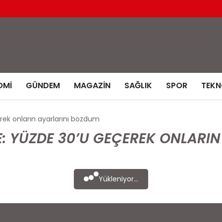
OMI
GÜNDEM
MAGAZIN
SAĞLIK
SPOR
TEKN
ek onların ayarlarını bozdum
E: YÜZDE 30’U GEÇEREK ONLARI
Yükleniyor...