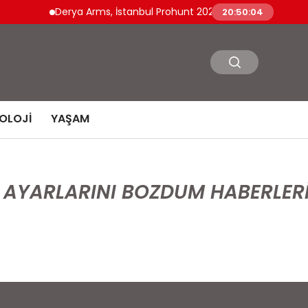
Derya Arms, İstanbul Prohunt 2026’da yeni nesil ürünle
20:50:04
OLOJI
YAŞAM
N AYARLARINI BOZDUM HABERLER