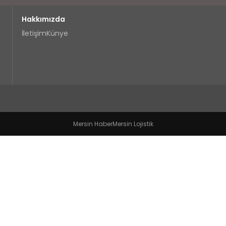
Hakkımızda
İletişim
Künye
Mersin Haber
Mersin Lojistik