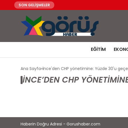
SON GELİŞMELER
EĞITIM
EKON
Ana Sayfa
İnce'den CHP yönetimine: Yüzde 30'u geçer
İNCE’DEN CHP YÖNETIMIN
Haberin Doğru Adresi - Gorushaber.com