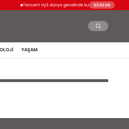
Tencent Hy3 dünya genelinde kullanıma sunuldu
03:02:09
OLOJI
YAŞAM