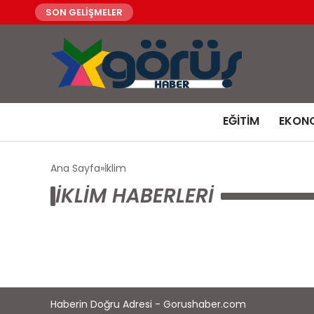
SON GELİŞMELER
EĞITIM
EKON
Ana Sayfa
İklim
İKLIM HABERLERI
Haberin Doğru Adresi - Gorushaber.com