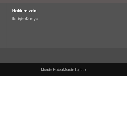
Hakkımızda
İletişim
Künye
Mersin Haber
Mersin Lojistik