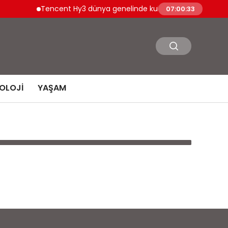
Tencent Hy3 dünya genelinde kullanıma sunuldu
07:00:33
OLOJI
YAŞAM