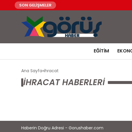
SON GELİŞMELER
EĞITIM
EKON
Ana Sayfa
ihracat
IHRACAT HABERLERI
Haberin Doğru Adresi - Gorushaber.com