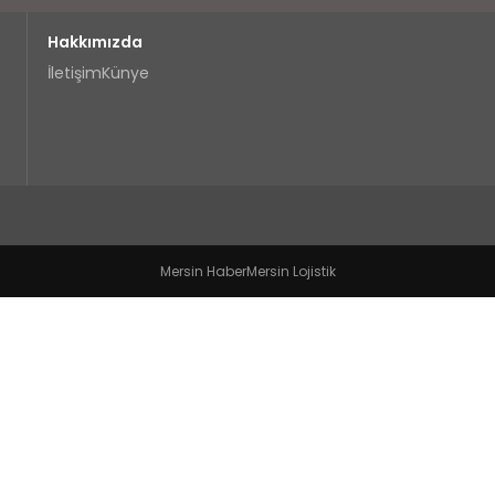
Hakkımızda
İletişim
Künye
Mersin Haber
Mersin Lojistik