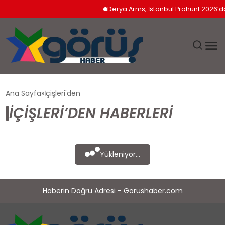
Derya Arms, İstanbul Prohunt 2026’da 
EĞITIM
Ana Sayfa
İçişleri'den
İÇIŞLERI’DEN HABERLERI
EKONOMI
GÜNDEM
Yükleniyor...
MAGAZIN
Haberin Doğru Adresi - Gorushaber.com
SAĞLIK
SPOR