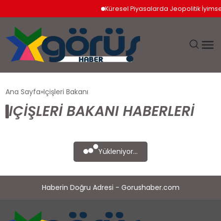
Küresel Piyasalarda Jeopolitik İyimserli
EĞITIM
Ana Sayfa
Içişleri Bakanı
IÇIŞLERI BAKANI HABERLERI
EKONOMI
GÜNDEM
Yükleniyor...
MAGAZIN
Haberin Doğru Adresi - Gorushaber.com
SAĞLIK
SPOR