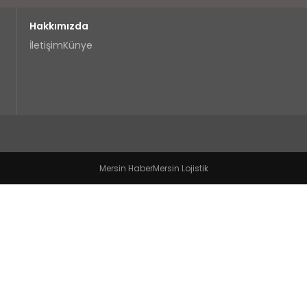
Hakkımızda
İletişim
Künye
Mersin Haber
Mersin Lojistik