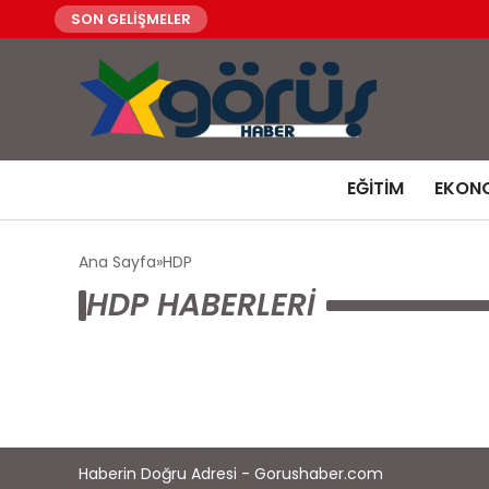
SON GELİŞMELER
EĞITIM
EKON
Ana Sayfa
HDP
HDP HABERLERI
Haberin Doğru Adresi - Gorushaber.com