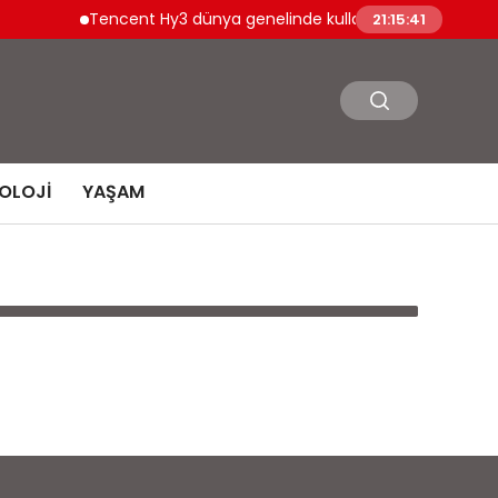
Tencent Hy3 dünya genelinde kullanıma sunuldu
21:15:41
OLOJI
YAŞAM