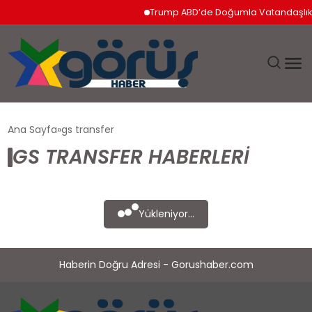
Trump ABD’de Doğumla Vatandaşlık Ha
EĞITIM
Ana Sayfa
gs transfer
GS TRANSFER HABERLERI
EKONOMI
GÜNDEM
Yükleniyor...
MAGAZIN
Haberin Doğru Adresi - Gorushaber.com
SAĞLIK
SPOR