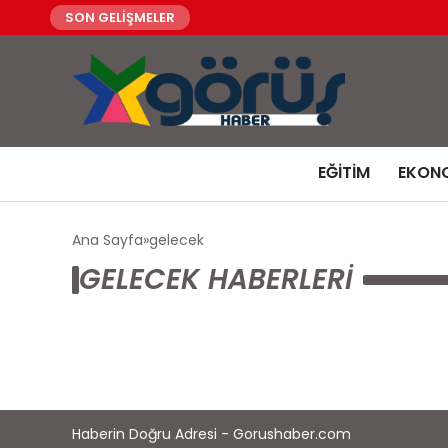
SON GELİŞMELER
EĞITIM
EKON
Ana Sayfa
gelecek
GELECEK HABERLERI
Haberin Doğru Adresi - Gorushaber.com