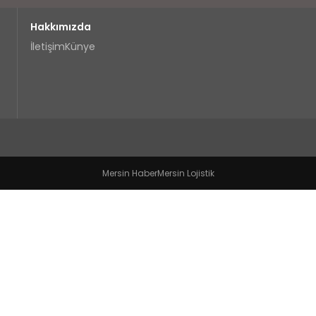
Hakkımızda
İletişim
Künye
Mersin Haber
Mersin Lojistik