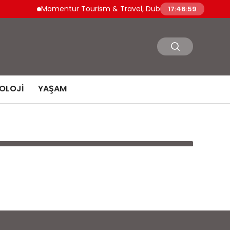
Momentur Tourism & Travel, Dubai Turizminde Güçlü O
17:46:59
OLOJI
YAŞAM