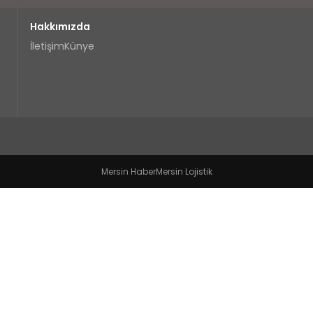
Hakkımızda
İletişim
Künye
Mersin Haber
Mersin Lojistik