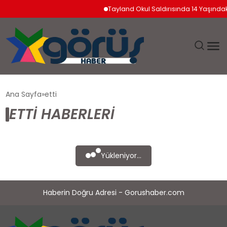
Tayland Okul Saldırısında 14 Yaşında
EĞITIM
Ana Sayfa
etti
ETTI HABERLERI
EKONOMI
GÜNDEM
Yükleniyor...
MAGAZIN
Haberin Doğru Adresi - Gorushaber.com
SAĞLIK
SPOR