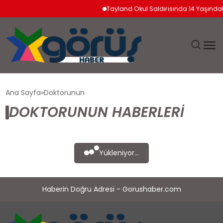
Tayland Okul Saldırısında 14 Yaşında
EĞITIM
Ana Sayfa
Doktorunun
DOKTORUNUN HABERLERI
EKONOMI
GÜNDEM
Yükleniyor...
MAGAZIN
Haberin Doğru Adresi - Gorushaber.com
SAĞLIK
SPOR