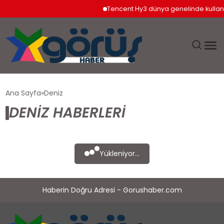
Tencent Hy3 dünya genelinde kullan
EĞITIM
Ana Sayfa
Deniz
DENIZ HABERLERI
EKONOMI
GÜNDEM
Yükleniyor...
MAGAZIN
Haberin Doğru Adresi - Gorushaber.com
SAĞLIK
SPOR