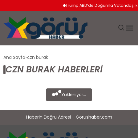
Trump ABD’de Doğumla Vatandaşlık Ha
EĞITIM
Ana Sayfa
czn burak
CZN BURAK HABERLERI
EKONOMI
GÜNDEM
Yükleniyor...
MAGAZIN
Haberin Doğru Adresi - Gorushaber.com
SAĞLIK
SPOR