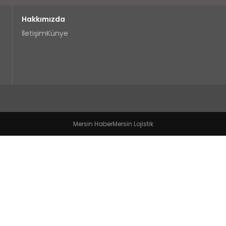
Hakkımızda
İletişim
Künye
Mersin Haber
Mersin Lojistik