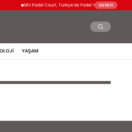
SRV Padel Court, Türkiye’de Padel Yatırımlarının Güçl
03:18:11
OLOJI
YAŞAM