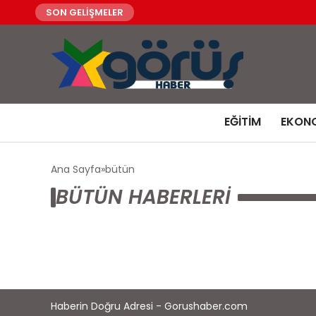
SON GELİŞMELER
EĞITIM
EKON
Ana Sayfa
bütün
BÜTÜN HABERLERI
Haberin Doğru Adresi - Gorushaber.com