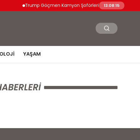
Trump Göçmen Kamyon Şoförleri Yerine Gazileri İst
13:08:15
OLOJI
YAŞAM
HABERLERI