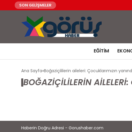
SON GELİŞMELER
EĞITIM
EKON
Ana Sayfa
Boğaziçililerin aileleri: Çocuklarımızın yanın
BOĞAZIÇILILERIN AILELERI
Haberin Doğru Adresi - Gorushaber.com