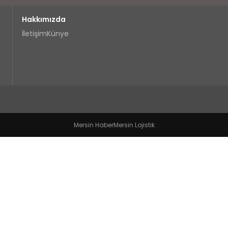
Hakkımızda
İletişim
Künye
Mersin Haber
Mersin Lojistik