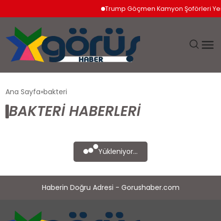
Trump Göçmen Kamyon Şoförleri Yeri
EĞITIM
Ana Sayfa
bakteri
BAKTERI HABERLERI
EKONOMI
GÜNDEM
Yükleniyor...
MAGAZIN
Haberin Doğru Adresi - Gorushaber.com
SAĞLIK
SPOR