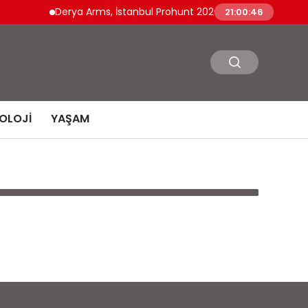
Derya Arms, İstanbul Prohunt 2026’da yeni nesil ürünle
21:00:46
OLOJI
YAŞAM