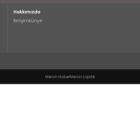
Hakkımızda
İletişim
Künye
Mersin Haber
Mersin Lojistik