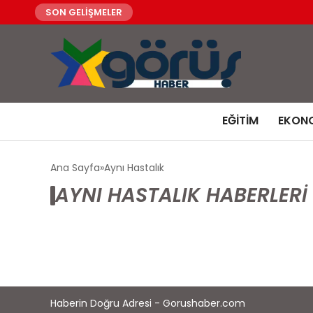
SON GELİŞMELER
EĞITIM
EKON
Ana Sayfa
Aynı Hastalık
AYNI HASTALIK HABERLERI
Haberin Doğru Adresi - Gorushaber.com