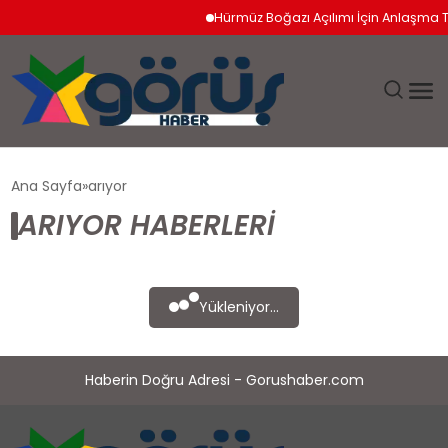
Hürmüz Boğazı Açılımı İçin Anlaşma T
EĞITIM
Ana Sayfa
arıyor
ARIYOR HABERLERI
EKONOMI
GÜNDEM
Yükleniyor...
MAGAZIN
Haberin Doğru Adresi - Gorushaber.com
SAĞLIK
SPOR