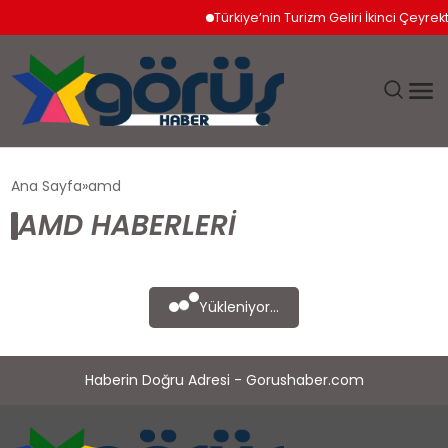
Türkiye’nin Turizm Geliri İkinci Çeyrek
EĞITIM
Ana Sayfa
amd
AMD HABERLERI
EKONOMI
GÜNDEM
Yükleniyor...
MAGAZIN
Haberin Doğru Adresi - Gorushaber.com
SAĞLIK
SPOR