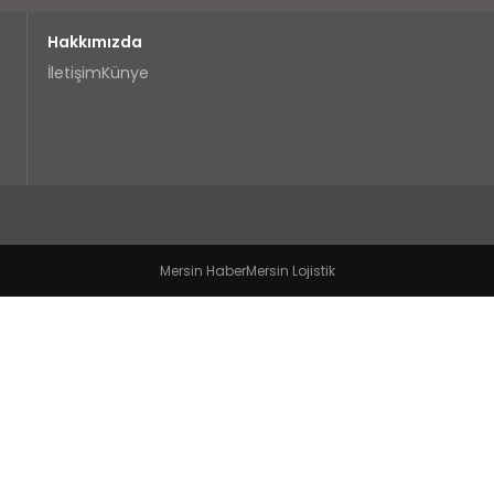
Hakkımızda
İletişim
Künye
Mersin Haber
Mersin Lojistik