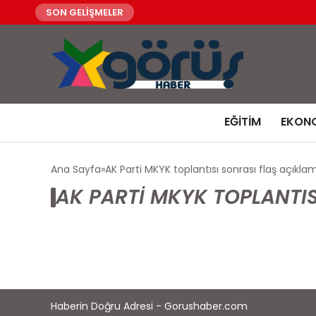
SON GELİŞMELER
EĞITIM
EKON
Ana Sayfa
AK Parti MKYK toplantısı sonrası flaş açıkla
AK PARTI MKYK TOPLANTIS
Haberin Doğru Adresi - Gorushaber.com