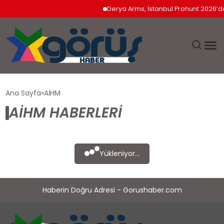
Derya Arms, İstanbul Prohunt 2026’da 
EĞITIM
Ana Sayfa
AİHM
AİHM HABERLERI
EKONOMI
GÜNDEM
Yükleniyor...
MAGAZIN
Haberin Doğru Adresi - Gorushaber.com
SAĞLIK
SPOR